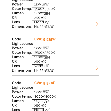
12W
18W
3500K
3500K
1400
2394
>90
>90
Flood 27°
H4.33 Ø3.31"
CV019.935W
12W
18W
3500K
3500K
1400
2394
>90
>90
Wide 46°
H4.33 Ø3.31"
CV019.940F
12W
18W
4000K
4000K
1450
2394
>90
>90
Flood 27°