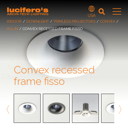
USA
INDOOR
/
DOWNLIGHT
/
TRIMLESS PROJECTORS
/
CONVEX
/
ALL IN
/
CONVEX RECESSED FRAME FISSO
Convex recessed
frame fisso