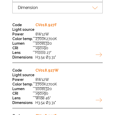
Dimension
CV018.927F
8W
12W
2700K
2700K
1008
1320
>90
>90
Flood 27°
H3.54 Ø3.31"
CV018.927W
8W
12W
2700K
2700K
1008
1320
>90
>90
Wide 46°
H3.54 Ø3.31"