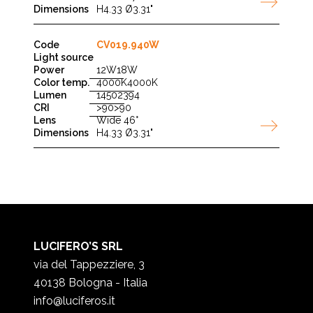
H4.33 Ø3.31"
CV019.940W
12W
18W
4000K
4000K
1450
2394
>90
>90
Wide 46°
H4.33 Ø3.31"
LUCIFERO’S SRL
via del Tappezziere, 3
40138 Bologna - Italia
info@luciferos.it