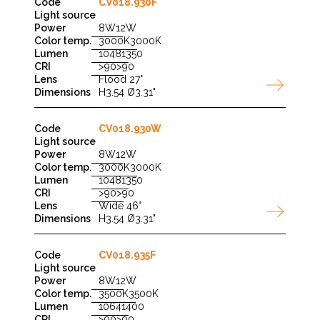
CV018.930F
8W
12W
3000K
3000K
1048
1350
>90
>90
Flood 27°
H3.54 Ø3.31"
CV018.930W
8W
12W
3000K
3000K
1048
1350
>90
>90
Wide 46°
H3.54 Ø3.31"
CV018.935F
8W
12W
3500K
3500K
1064
1400
>90
>90