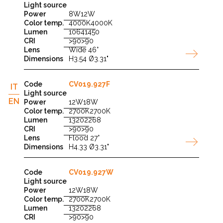
8W
12W
4000K
4000K
1064
1450
>90
>90
Wide 46°
H3.54 Ø3.31"
CV019.927F
IT
EN
12W
18W
2700K
2700K
1320
2268
>90
>90
Flood 27°
H4.33 Ø3.31"
CV019.927W
12W
18W
2700K
2700K
1320
2268
>90
>90