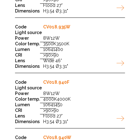
Flood 27°
H3.54 Ø3.31"
CV018.935W
8W
12W
3500K
3500K
1064
1400
>90
>90
Wide 46°
H3.54 Ø3.31"
CV018.940F
8W
12W
4000K
4000K
1064
1450
>90
>90
Flood 27°
H3.54 Ø3.31"
CV018.940W