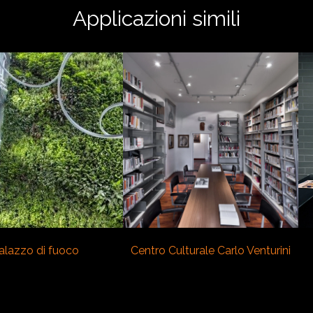
Applicazioni simili
VEDI
VEDI
alazzo di fuoco
Centro Culturale Carlo Venturini