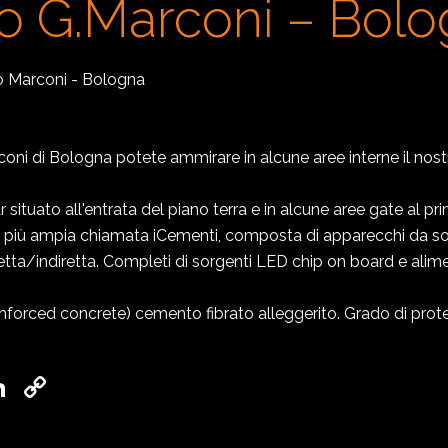
o G.Marconi – Bol
o Marconi - Bologna
ni di Bologna potete ammirare in alcune aree interne il nost
ar situato all'entrata del piano terra e in alcune aree gate al p
e più ampia chiamata iCementi, composta di apparecchi da sof
iretta/indiretta. Completi di sorgenti LED chip on board e alim
einforced concrete) cemento fibrato alleggerito. Grado di prot
ok
hatsApp
LinkedIn
Copy
Link