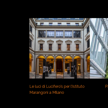
VEDI
Le luci di Lucifero’s per l’Istituto
P
Marangoni a Milano