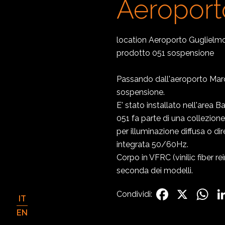
Aeroport
location Aeroporto Guglielm
prodotto 051 sospensione
Passando dall'aeroporto Marco
sospensione.
E' stato installato nell'area B
051 fa parte di una collezion
per illuminazione diffusa o d
integrata 50/60Hz.
Corpo in VFRC (vinilic fiber r
seconda dei modelli.
Facebo
X
W
Condividi:
IT
EN