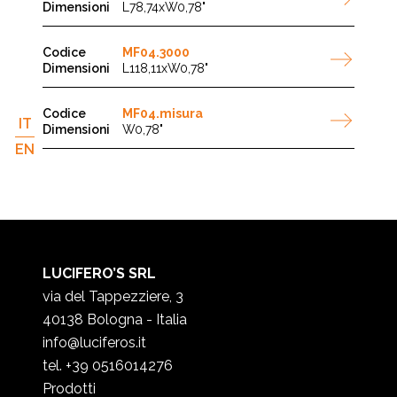
L78,74xW0,78"
MF04.3000
L118,11xW0,78"
MF04.misura
IT
W0,78"
EN
LUCIFERO’S SRL
via del Tappezziere, 3
40138 Bologna - Italia
info@luciferos.it
tel. +39 0516014276
Prodotti