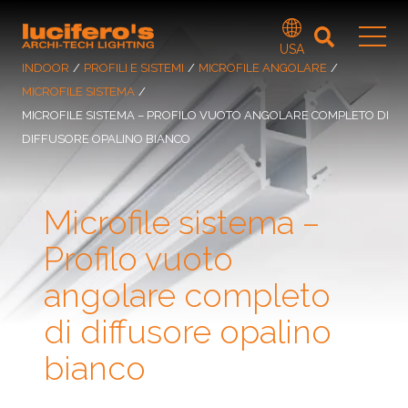
USA
INDOOR
/
PROFILI E SISTEMI
/
MICROFILE ANGOLARE
/
MICROFILE SISTEMA
/
MICROFILE SISTEMA – PROFILO VUOTO ANGOLARE COMPLETO DI
DIFFUSORE OPALINO BIANCO
Microfile sistema –
Profilo vuoto
angolare completo
di diffusore opalino
bianco