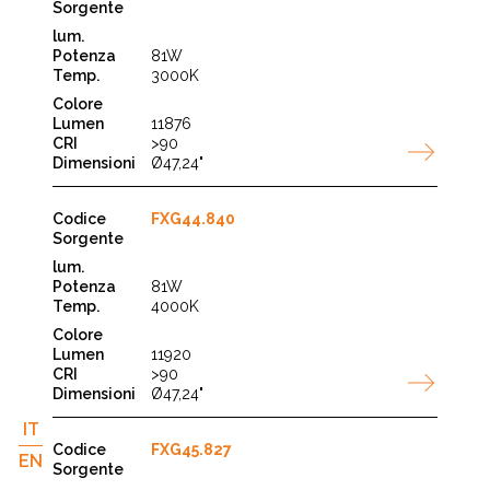
81W
3000K
11876
>90
Ø47,24"
FXG44.840
81W
4000K
11920
>90
Ø47,24"
IT
FXG45.827
EN