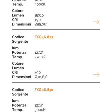
4000K
15010
>90
Ø59,06"
FXG46.827
121W
2700K
>90
Ø70,87"
FXG46.830
121W
3000K