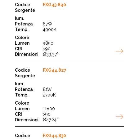
FXG43.840
67W
4000K
9890
>90
Ø39,37"
FXG44.827
81W
2700K
11800
>90
Ø47,24"
FXG44.830