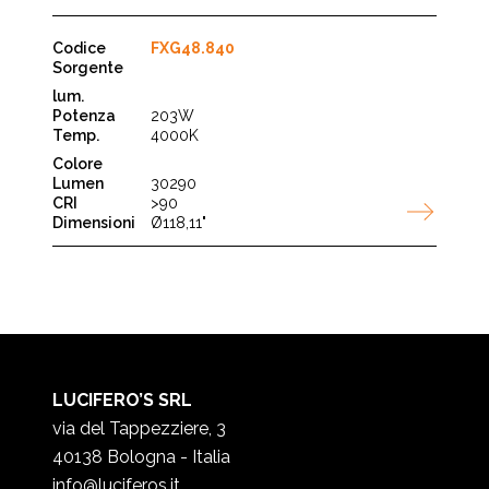
FXG48.840
203W
4000K
30290
>90
Ø118,11"
LUCIFERO’S SRL
via del Tappezziere, 3
40138 Bologna - Italia
info@luciferos.it