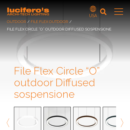
USA
OUTDOOR
/
FILE FLEX OUTDOOR
/
FILE FLEX CIRCLE “O” OUTDOOR DIFFUSED SOSPENSIONE
File Flex Circle “O”
outdoor Diffused
sospensione